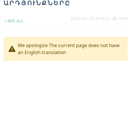
ԱՐԴՅՈՒՆՔՆԵՐԸ
2025-04-03 17:10:21
1691
SEE ALL
We apologize The current page does not have
an English translation