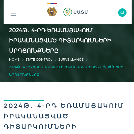
ԲՈԼՈՐ
2024Թ․ 4-ՐԴ ԵՌԱՄՍՅԱԿՈՒՄ
ԲԱԺԻՆՆԵՐԸ
ԻՐԱԿԱՆԱՑՎԱԾ ԴԻՏԱՐԿՈՒՄՆԵՐԻ
ԱՐԴՅՈՒՆՔՆԵՐԸ
HOME
STATE CONTROL
SURVEILLANCE
2024Թ․ 4-ՐԴ ԵՌԱՄՍՅԱԿՈՒՄ ԻՐԱԿԱՆԱՑՎԱԾ ԴԻՏԱՐԿՈՒՄՆԵՐԻ
ԱՐԴՅՈՒՆՔՆԵՐԸ
2024Թ․ 4-ՐԴ ԵՌԱՄՍՅԱԿՈՒՄ
ԻՐԱԿԱՆԱՑՎԱԾ
ԴԻՏԱՐԿՈՒՄՆԵՐԻ