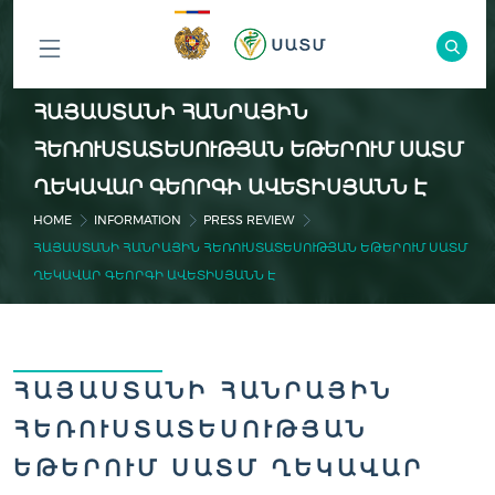
ԲՈԼՈՐ
ՀԱՅԱՍՏԱՆԻ ՀԱՆՐԱՅԻՆ
ԲԱԺԻՆՆԵՐԸ
ՀԵՌՈՒՍՏԱՏԵՍՈՒԹՅԱՆ ԵԹԵՐՈՒՄ ՍԱՏՄ
ՂԵԿԱՎԱՐ ԳԵՈՐԳԻ ԱՎԵՏԻՍՅԱՆՆ Է
HOME
INFORMATION
PRESS REVIEW
ՀԱՅԱՍՏԱՆԻ ՀԱՆՐԱՅԻՆ ՀԵՌՈՒՍՏԱՏԵՍՈՒԹՅԱՆ ԵԹԵՐՈՒՄ ՍԱՏՄ
ՂԵԿԱՎԱՐ ԳԵՈՐԳԻ ԱՎԵՏԻՍՅԱՆՆ Է
ՀԱՅԱՍՏԱՆԻ ՀԱՆՐԱՅԻՆ
ՀԵՌՈՒՍՏԱՏԵՍՈՒԹՅԱՆ
ԵԹԵՐՈՒՄ ՍԱՏՄ ՂԵԿԱՎԱՐ