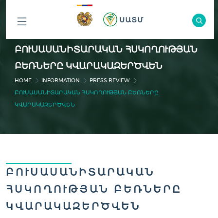
ԲՈԼՈՐ
ԲՈՒՍԱՍԱՆԻՏԱՐԱԿԱՆ ՀՍԿՈՂՈՒԹՅԱՆ
ԲԱԺԻՆՆԵՐԸ
ԲԵՌՆԵՐԸ ԿՎԱՐԱԿԱԶԵՐԾՎԵՆ
HOME
INFORMATION
PRESS REVIEW
ԲՈՒՍԱՍԱՆԻՏԱՐԱԿԱՆ ՀՍԿՈՂՈՒԹՅԱՆ ԲԵՌՆԵՐԸ
ԿՎԱՐԱԿԱԶԵՐԾՎԵՆ
ԲՈՒՍԱՍԱՆԻՏԱՐԱԿԱՆ
ՀՍԿՈՂՈՒԹՅԱՆ ԲԵՌՆԵՐԸ
ԿՎԱՐԱԿԱԶԵՐԾՎԵՆ