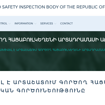
 SAFETY INSPECTION BODY OF THE REPUBLIC O
NTROL
INFORMATION
SERVICES
CONTACT
ԾՈՂ ՀԱՑԱԲՈՒԼԿԵՂԵՆԻ ԱՐՏԱԴՐԱՄԱՍԻ Ա
ՍԵՑՎԵԼ Է ԱՐՏԱՇԱՏՈՒՄ ԳՈՐԾՈՂ ՀԱՑԱԲՈՒԼԿԵՂԵՆԻ ԱՐՏԱԴՐԱՄԱՍ
Լ Է ԱՐՏԱՇԱՏՈՒՄ ԳՈՐԾՈՂ ՀԱ
ԿԱՆ ԳՈՐԾՈՒՆԵՈՒԹՅՈՒՆԸ