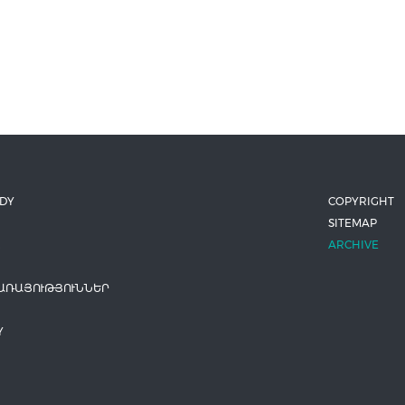
ODY
COPYRIGHT
SITEMAP
ARCHIVE
ԱՌԱՅՈՒԹՅՈՒՆՆԵՐ
Y