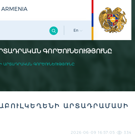
F ARMENIA
En
ՐՏԱԴՐԱԿԱՆ ԳՈՐԾՈՒՆԵՈՒԹՅՈՒՆԸ
Ի ԱՐՏԱԴՐԱԿԱՆ ԳՈՐԾՈՒՆԵՈՒԹՅՈՒՆԸ
ՑԱԲՈՒԼԿԵՂԵՆԻ ԱՐՏԱԴՐԱՄԱՍԻ
2026-06-09 16:57:05
334