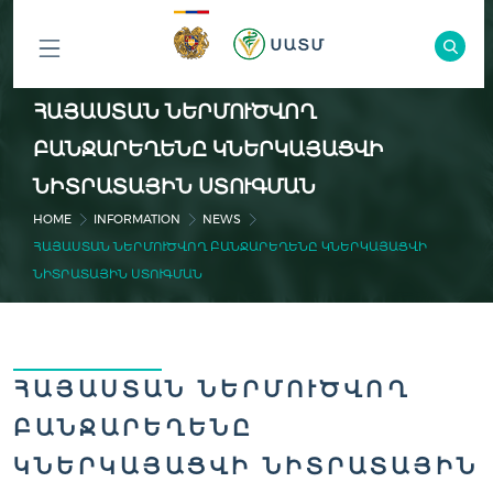
ԲՈԼՈՐ
ՀԱՅԱՍՏԱՆ ՆԵՐՄՈՒԾՎՈՂ
ԲԱԺԻՆՆԵՐԸ
ԲԱՆՋԱՐԵՂԵՆԸ ԿՆԵՐԿԱՅԱՑՎԻ
ՆԻՏՐԱՏԱՅԻՆ ՍՏՈՒԳՄԱՆ
HOME
INFORMATION
NEWS
ՀԱՅԱՍՏԱՆ ՆԵՐՄՈՒԾՎՈՂ ԲԱՆՋԱՐԵՂԵՆԸ ԿՆԵՐԿԱՅԱՑՎԻ
ՆԻՏՐԱՏԱՅԻՆ ՍՏՈՒԳՄԱՆ
ՀԱՅԱՍՏԱՆ ՆԵՐՄՈՒԾՎՈՂ
ԲԱՆՋԱՐԵՂԵՆԸ
ԿՆԵՐԿԱՅԱՑՎԻ ՆԻՏՐԱՏԱՅԻՆ