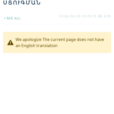
ՍՏՈՒԳՄԱՆ
2026-06-06 09:33:13
639
SEE ALL
We apologize The current page does not have
an English translation