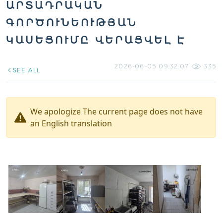
ԱՐՏԱԴՐԱԿԱՆ
ԳՈՐԾՈՒՆԵՈՒԹՅԱՆ
ԿԱՍԵՑՈՒՄԸ ՎԵՐԱՑՎԵԼ Է
2026-06-05 09:32:07
335
SEE ALL
We apologize The current page does not have
an English translation