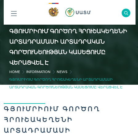
ԲՈԼՈՐ
ԳՅՈՒՄՐԻՈՒՄ ԳՈՐԾՈՂ ՀՐՈՒՇԱԿԵՂԵՆԻ
ԲԱԺԻՆՆԵՐԸ
ԱՐՏԱԴՐԱՄԱՍԻ ԱՐՏԱԴՐԱԿԱՆ
ԳՈՐԾՈՒՆԵՈՒԹՅԱՆ ԿԱՍԵՑՈՒՄԸ
ՎԵՐԱՑՎԵԼ Է
HOME
INFORMATION
NEWS
ԳՅՈՒՄՐԻՈՒՄ ԳՈՐԾՈՂ ՀՐՈՒՇԱԿԵՂԵՆԻ ԱՐՏԱԴՐԱՄԱՍԻ
ԱՐՏԱԴՐԱԿԱՆ ԳՈՐԾՈՒՆԵՈՒԹՅԱՆ ԿԱՍԵՑՈՒՄԸ ՎԵՐԱՑՎԵԼ Է
ԳՅՈՒՄՐԻՈՒՄ ԳՈՐԾՈՂ
ՀՐՈՒՇԱԿԵՂԵՆԻ
ԱՐՏԱԴՐԱՄԱՍԻ