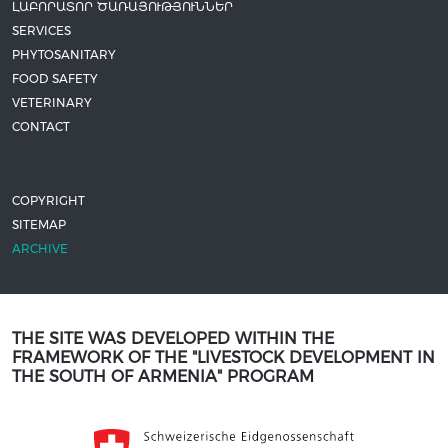
ԼԱԲՈՐԱՏՈՐ ԾԱՌԱՅՈՒԹՅՈՒՆՆԵՐ
SERVICES
PHYTOSANITARY
FOOD SAFETY
VETERINARY
CONTACT
COPYRIGHT
SITEMAP
ARCHIVE
THE SITE WAS DEVELOPED WITHIN THE
FRAMEWORK OF THE "LIVESTOCK DEVELOPMENT IN
THE SOUTH OF ARMENIA" PROGRAM