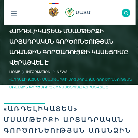
ԲՈԼՈՐ
«ԱՌԴԵԼԻԿԱՏԵՍ» ՄՍԱՄԹԵՐՔԻ
ԲԱԺԻՆՆԵՐԸ
ԱՐՏԱԴՐԱԿԱՆ ԳՈՐԾՈՒՆԵՈՒԹՅԱՆ
ԱՌԱՆՁԻՆ ԳՈՐԾԱՌՈՒՅԹԻ ԿԱՍԵՑՈՒՄԸ
ՎԵՐԱՑՎԵԼ Է
HOME
INFORMATION
NEWS
«ԱՌԴԵԼԻԿԱՏԵՍ» ՄՍԱՄԹԵՐՔԻ ԱՐՏԱԴՐԱԿԱՆ ԳՈՐԾՈՒՆԵՈՒԹՅԱՆ
ԱՌԱՆՁԻՆ ԳՈՐԾԱՌՈՒՅԹԻ ԿԱՍԵՑՈՒՄԸ ՎԵՐԱՑՎԵԼ Է
«ԱՌԴԵԼԻԿԱՏԵՍ»
ՄՍԱՄԹԵՐՔԻ ԱՐՏԱԴՐԱԿԱՆ
ԳՈՐԾՈՒՆԵՈՒԹՅԱՆ ԱՌԱՆՁԻՆ