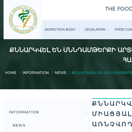
THE FOOD
INSPECTION BODY
LEGISLATION
STATE CO
ՔՆՆԱՐԿՎԵԼ ԵՆ ՍՆՆԴԱՄԹԵՐՔԻ ԱՐՏ
ՀԱ
HOME
INFORMATION
NEWS
ՔՆՆԱՐԿՎԵԼ ԵՆ ՍՆՆԴԱՄԹԵՐՔ
ՔՆՆԱՐԿՎ
INFORMATION
ՄԻԱՑՅԱԼ
ԱՌՆՉՎՈՂ
NEWS