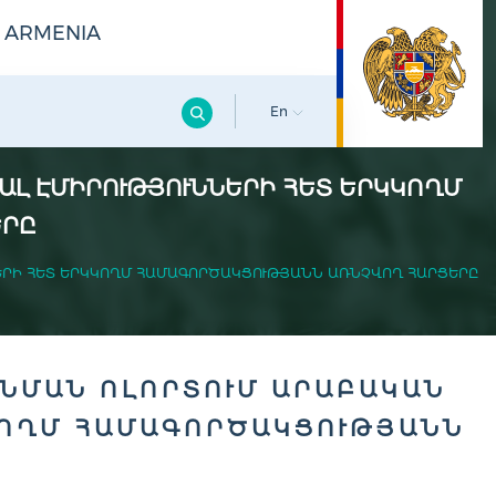
F ARMENIA
En
Լ ԷՄԻՐՈՒԹՅՈՒՆՆԵՐԻ ՀԵՏ ԵՐԿԿՈՂՄ
ԵՐԸ
ԵՐԻ ՀԵՏ ԵՐԿԿՈՂՄ ՀԱՄԱԳՈՐԾԱԿՑՈՒԹՅԱՆՆ ԱՌՆՉՎՈՂ ՀԱՐՑԵՐԸ
ՆՄԱՆ ՈԼՈՐՏՈՒՄ ԱՐԱԲԱԿԱՆ
ԿՈՂՄ ՀԱՄԱԳՈՐԾԱԿՑՈՒԹՅԱՆՆ