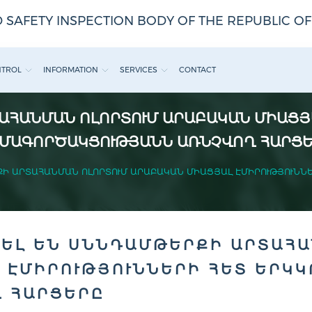
 SAFETY INSPECTION BODY OF THE REPUBLIC O
NTROL
INFORMATION
SERVICES
CONTACT
ԱՀԱՆՄԱՆ ՈԼՈՐՏՈՒՄ ԱՐԱԲԱԿԱՆ ՄԻԱՑՅԱ
ՄԱԳՈՐԾԱԿՑՈՒԹՅԱՆՆ ԱՌՆՉՎՈՂ ՀԱՐՑ
Ի ԱՐՏԱՀԱՆՄԱՆ ՈԼՈՐՏՈՒՄ ԱՐԱԲԱԿԱՆ ՄԻԱՑՅԱԼ ԷՄԻՐՈՒԹՅՈՒՆՆ
ԵԼ ԵՆ ՍՆՆԴԱՄԹԵՐՔԻ ԱՐՏԱՀԱ
 ԷՄԻՐՈՒԹՅՈՒՆՆԵՐԻ ՀԵՏ ԵՐԿ
 ՀԱՐՑԵՐԸ