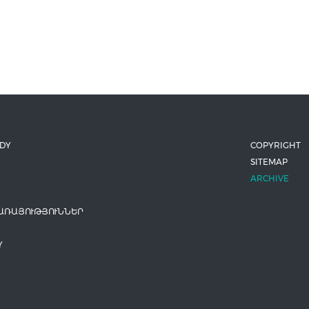
ODY
COPYRIGHT
SITEMAP
ARCHIVE
ԱՌԱՅՈՒԹՅՈՒՆՆԵՐ
Y