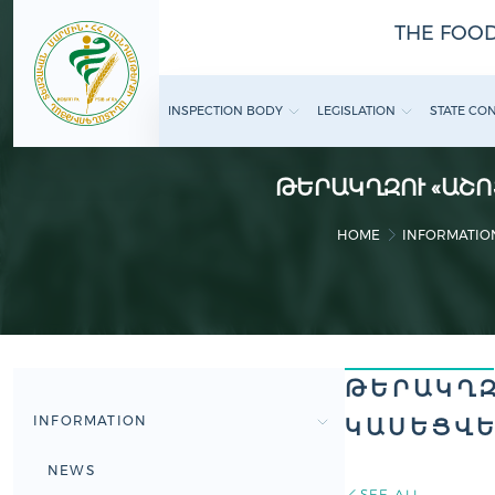
THE FOOD
INSPECTION BODY
LEGISLATION
STATE CO
ԹԵՐԱԿՂԶՈՒ «ԱՇՈ
HOME
INFORMATIO
ԹԵՐԱԿՂԶ
INFORMATION
ԿԱՍԵՑՎԵ
NEWS
SEE ALL