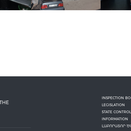
INSPECTION B
 THE
LEGISLATION
STATE CONTROL
INFORMATION
ԼԱԲՈՐԱՏՈՐ Ծ