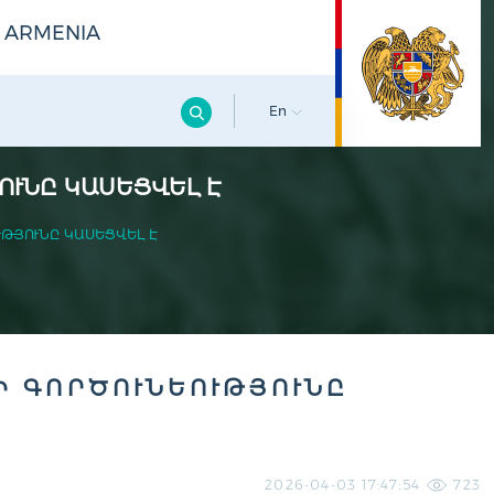
F ARMENIA
En
ՈՒՆԸ ԿԱՍԵՑՎԵԼ Է
ՒԹՅՈՒՆԸ ԿԱՍԵՑՎԵԼ Է
Ի ԳՈՐԾՈՒՆԵՈՒԹՅՈՒՆԸ
2026-04-03 17:47:54
723