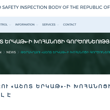
 SAFETY INSPECTION BODY OF THE REPUBLIC O
NTROL
INFORMATION
SERVICES
CONTACT
Տ ԵՐԿԱԹ»-Ի ԽՈՀԱՆՈՑԻ ԳՈՐԾՈՒՆԵՈՒԹՅ
N
NEWS
ԹԵՐԱԿՂԶՈՒ «ԱՇՈՏ ԵՐԿԱԹ»-Ի ԽՈՀԱՆՈՑԻ ԳՈՐԾՈՒՆԵՈ
ՈՒ «ԱՇՈՏ ԵՐԿԱԹ»-Ի ԽՈՀԱՆՈՑ
Լ Է