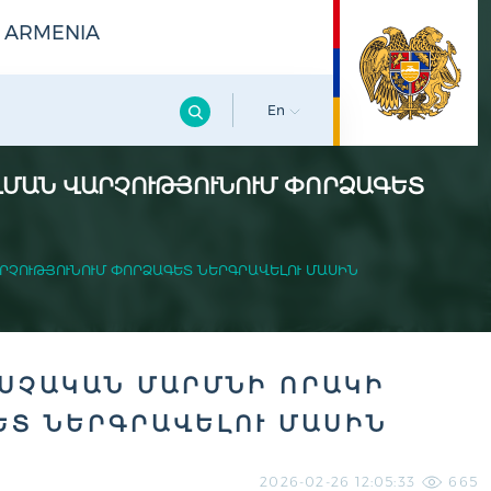
F ARMENIA
En
ՄԱՆ ՎԱՐՉՈՒԹՅՈՒՆՈՒՄ ՓՈՐՁԱԳԵՏ
ՉՈՒԹՅՈՒՆՈՒՄ ՓՈՐՁԱԳԵՏ ՆԵՐԳՐԱՎԵԼՈՒ ՄԱՍԻՆ
ՍՉԱԿԱՆ ՄԱՐՄՆԻ ՈՐԱԿԻ
ԵՏ ՆԵՐԳՐԱՎԵԼՈՒ ՄԱՍԻՆ
2026-02-26 12:05:33
665