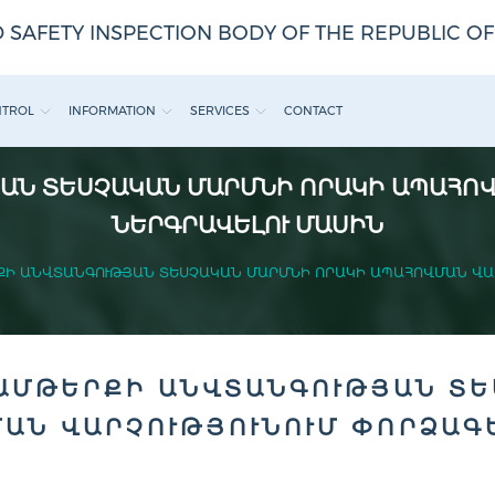
 SAFETY INSPECTION BODY OF THE REPUBLIC O
NTROL
INFORMATION
SERVICES
CONTACT
ԱՆ ՏԵՍՉԱԿԱՆ ՄԱՐՄՆԻ ՈՐԱԿԻ ԱՊԱՀՈՎ
ՆԵՐԳՐԱՎԵԼՈՒ ՄԱՍԻՆ
Ի ԱՆՎՏԱՆԳՈՒԹՅԱՆ ՏԵՍՉԱԿԱՆ ՄԱՐՄՆԻ ՈՐԱԿԻ ԱՊԱՀՈՎՄԱՆ ՎԱՐ
ԱՄԹԵՐՔԻ ԱՆՎՏԱՆԳՈՒԹՅԱՆ ՏԵ
ԱՆ ՎԱՐՉՈՒԹՅՈՒՆՈՒՄ ՓՈՐՁԱԳ