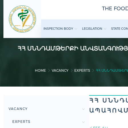
THE FOOD
INSPECTION BODY
LEGISLATION
STATE CO
ՀՀ ՍՆՆԴԱՄԹԵՐՔԻ ԱՆՎՏԱՆԳՈՒԹՅ
HOME
VACANCY
EXPERTS
ՀՀ ՍՆՆԴԱՄԹԵՐՔ
ՀՀ ՍՆՆԴ
VACANCY
ԱՊԱՀՈՎՄ
EXPERTS
SEE ALL