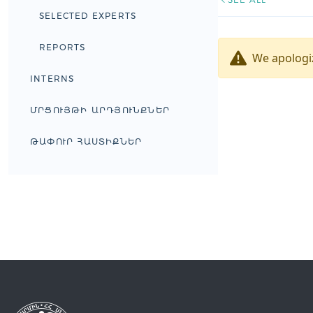
SELECTED EXPERTS
REPORTS
We apologiz
INTERNS
ՄՐՑՈՒՅԹԻ ԱՐԴՅՈՒՆՔՆԵՐ
ԹԱՓՈՒՐ ՀԱՍՏԻՔՆԵՐ