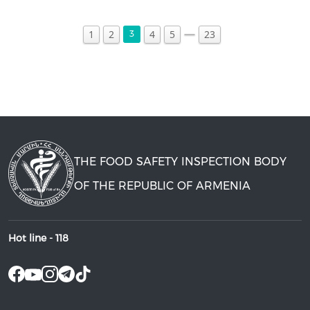
1
2
4
5
23
3
THE FOOD SAFETY INSPECTION BODY
OF THE REPUBLIC OF ARMENIA
Hot line -
118