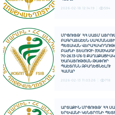
2026-02-18 12:14:19
594
ՄՐՑՈՒՅԹ` ՀՀ ՍԱՏՄ ԱՅՐՈՒ
ԲԱԳՐԱՏԱՇԵՆ ՍԱՀՄԱՆԱՅ
ՊԵՏԱԿԱՆ ՎԵՐԱՀՍԿՈՂՈՒԹ
ԲԱԺՆԻ ՏԵՍՈՒՉԻ (ԾԱԾԿԱԳԻ
70-26.13-Մ6-1) ՔԱՂԱՔԱՑԻԱ
ԾԱՌԱՅՈՒԹՅԱՆ ԹԱՓՈՒՐ
ՊԱՇՏՈՆՆ ԶԲԱՂԵՑՆԵԼՈՒ
ՀԱՄԱՐ
2026-02-13 11:03:26
718
ԱՐՏԱՔԻՆ ՄՐՑՈՒՅԹ` ՀՀ Ս
ԵՐԵՎԱՆԻ ԿԵՆՏՐՈՆԻ ՊԵՏ