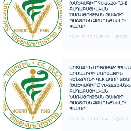
(ԾԱԾԿԱԳԻՐ՝ 70-26.28-Ղ3-1)
ՔԱՂԱՔԱՑԻԱԿԱՆ
ԾԱՌԱՅՈՒԹՅԱՆ ԹԱՓՈՒՐ
ՊԱՇՏՈՆՆ ԶԲԱՂԵՑՆԵԼՈՒ
ՀԱՄԱՐ
2026-01-30 10:15:49
878
ԱՐՏԱՔԻՆ ՄՐՑՈՒՅԹ` ՀՀ Ս
ԱՐՄԱՎԻՐԻ ՄԱՐԶԱՅԻՆ
ԿԵՆՏՐՈՆԻ ԳԼԽԱՎՈՐ ՏԵՍՈ
(ԾԱԾԿԱԳԻՐԸ՝ 70-26.20-Մ2-5
ՔԱՂԱՔԱՑԻԱԿԱՆ
ԾԱՌԱՅՈՒԹՅԱՆ ԹԱՓՈՒՐ
ՊԱՇՏՈՆՆ ԶԲԱՂԵՑՆԵԼՈՒ
ՀԱՄԱՐ
2026-01-29 10:22:42
708