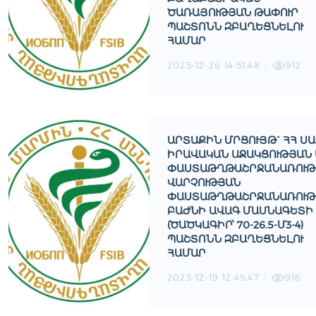
ԱՌԱՅՈՒԹՅԱՆ ԹԱՓՈՒՐ Պ
ԱՇՏՈՆՆ ԶԲԱՂԵՑՆԵԼՈՒ Հ
ԱՄԱՐ
2025-12-26 14:51:48
912
ԱՐՏԱՔԻՆ ՄՐՑՈՒՅԹ` ՀՀ Ս
ԻՐԱՎԱԿԱՆ ԱՋԱԿՑՈՒԹՅԱՆ Ե
ԱՍՏԱԹՂԹԱՇՐՋԱՆԱՌՈՒԹՅ
ԱՐՉՈՒԹՅԱՆ Փ
ԱՍՏԱԹՂԹԱՇՐՋԱՆԱՌՈՒԹՅ
ԱԺՆԻ ԱՎԱԳ ՄԱՍՆԱԳԵՏԻ (
ԾԱԾԿԱԳԻՐ՝ 70-26.5-Մ3-4) Պ
ԱՇՏՈՆՆ ԶԲԱՂԵՑՆԵԼՈՒ Հ
ԱՄԱՐ
2025-12-19 12:45:47
916