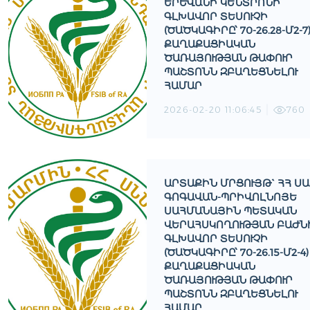
ԵՐԵՒԱՆԻ ԿԵՆՏՐՈՆԻ Գ
ԼԽԱՎՈՐ ՏԵՍՈՒՉԻ (
ԾԱԾԿԱԳԻՐԸ՝ 70-26.28-Մ2-7) 
ԱՂԱՔԱՑԻԱԿԱՆ Ծ
ԱՌԱՅՈՒԹՅԱՆ ԹԱՓՈՒՐ Պ
ԱՇՏՈՆՆ ԶԲԱՂԵՑՆԵԼՈՒ Հ
ԱՄԱՐ
2026-02-20 11:06:45
760
ԱՐՏԱՔԻՆ ՄՐՑՈՒՅԹ` ՀՀ Ս
ԳՈԳԱՎԱՆ-ՊՐԻՎՈԼՆՈՅԵ
ՍԱՀՄԱՆԱՅԻՆ ՊԵՏԱԿԱՆ
ՎԵՐԱՀՍԿՈՂՈՒԹՅԱՆ ԲԱԺՆ
ԳԼԽԱՎՈՐ ՏԵՍՈՒՉԻ
(ԾԱԾԿԱԳԻՐԸ՝ 70-26.15-Մ2-4)
ՔԱՂԱՔԱՑԻԱԿԱՆ
ԾԱՌԱՅՈՒԹՅԱՆ ԹԱՓՈՒՐ
ՊԱՇՏՈՆՆ ԶԲԱՂԵՑՆԵԼՈՒ
ՀԱՄԱՐ