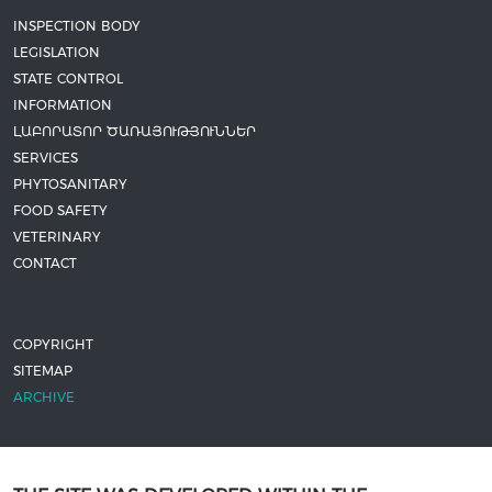
INSPECTION BODY
LEGISLATION
STATE CONTROL
INFORMATION
ԼԱԲՈՐԱՏՈՐ ԾԱՌԱՅՈՒԹՅՈՒՆՆԵՐ
SERVICES
PHYTOSANITARY
FOOD SAFETY
VETERINARY
CONTACT
COPYRIGHT
SITEMAP
ARCHIVE