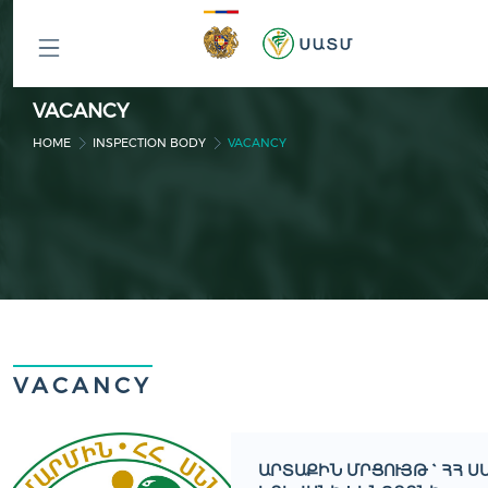
ԲՈԼՈՐ
VACANCY
ԲԱԺԻՆՆԵՐԸ
HOME
INSPECTION BODY
VACANCY
VACANCY
ԱՐՏԱՔԻՆ ՄՐՑՈՒՅԹ ` ՀՀ Ս