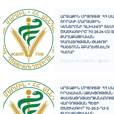
ԱՐՏԱՔԻՆ ՄՐՑՈՒՅԹ` ՀՀ Ս
ՇԻՐԱԿԻ ՄԱՐԶԱՅԻՆ
ԿԵՆՏՐՈՆԻ ԳԼԽԱՎՈՐ ՏԵՍՈ
(ԾԱԾԿԱԳԻՐԸ՝ 70-26.24-Մ2-3)
ՔԱՂԱՔԱՑԻԱԿԱՆ
ԾԱՌԱՅՈՒԹՅԱՆ ԹԱՓՈՒՐ
ՊԱՇՏՈՆՆ ԶԲԱՂԵՑՆԵԼՈՒ
ՀԱՄԱՐ
2026-01-16 11:32:53
924
ԱՐՏԱՔԻՆ ՄՐՑՈՒՅԹ` ՀՀ Ս
ԻՐԱՎԱԿԱՆ ԱՋԱԿՑՈՒԹՅԱՆ Ե
ԱՍՏԱԹՂԹԱՇՐՋԱՆԱՌՈՒԹՅ
ԱՐՉՈՒԹՅԱՆ ՊԵՏԻ (
ԾԱԾԿԱԳԻՐ՝ 70-26.5-Ղ3-1) Ք
ԱՂԱՔԱՑԻԱԿԱՆ Ծ