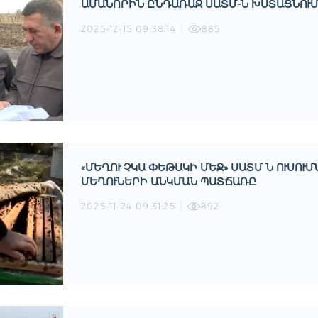
ԱՄԱՆՈՐԻՆ ԸՆԴԱՌԱՋ ՍԱՏՄ-Ն ԽՍՏԱՑՆՈՒՄ
2025-12-15 09:38:14
885
«ՄԵՂՈՒ ՉԿԱ ՓԵԹԱԿԻ ՄԵՋ» ՍԱՏՄ Ն ՈՒՍՈՒՄ
ԵՂՈՒՆԵՐԻ ԱՆԿՄԱՆ ՊԱՏՃԱՌԸ
2025-11-24 09:31:25
892