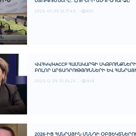
ՍՏՈՒԳՈՒՄՆԵՐԸ․ ԼՈՒՐԵՐԻ ԱՆԴՐԱԴԱՐՁԸ
2026-01-05 12:17:45
861
ՎՎՀԿԿ/HACCP ՀԱՄԱԿԱՐԳԻ ՍԿԶԲՈՒՆՔՆԵՐ
ԲՈԼՈՐ ԱՐՏԱԴՐՈՒԹՅՈՒՆՆԵՐԻ ԵՒ ՀԱՆՐԱՅԻ
2025-12-29 10:54:24
948
2026-ԻՑ ՀԱՆՐԱՅԻՆ ՍՆՆԴԻ ՕԲՅԵԿՏՆԵՐՈՒ