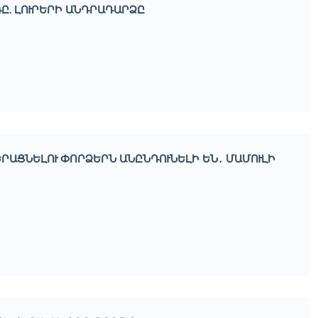
. ԼՈՒՐԵՐԻ ԱՆԴՐԱԴԱՐՁԸ
ՐԱՑՆԵԼՈՒ ՓՈՐՁԵՐՆ ԱՆԸՆԴՈՒՆԵԼԻ ԵՆ․ ՄԱՄՈՒԼԻ