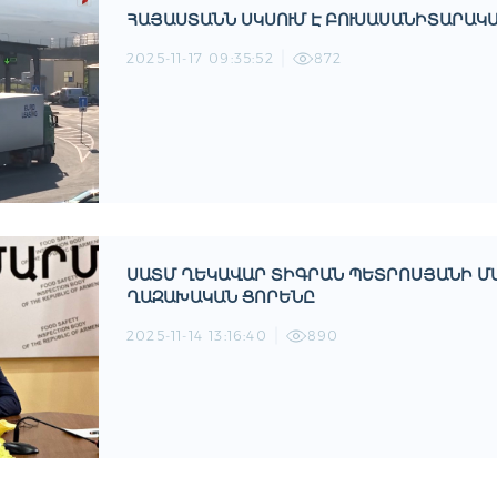
ՀԱՅԱՍՏԱՆՆ ՍԿՍՈՒՄ Է ԲՈՒՍԱՍԱՆԻՏԱՐԱ
2025-11-17 09:35:52
872
ՍԱՏՄ ՂԵԿԱՎԱՐ ՏԻԳՐԱՆ ՊԵՏՐՈՍՅԱՆԻ ՄԱՄ
ՂԱԶԱԽԱԿԱՆ ՑՈՐԵՆԸ
2025-11-14 13:16:40
890