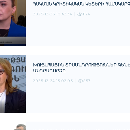
ՍԿՄԱՆ ԿՐԻՏԻԿԱԿԱՆ ԿԵՏԵՐԻ ՀԱՄԱԿԱՐԳԸ
2025-12-25 10:42:34
1124
ԽՈՒՃԱՊԱՅԻՆ ՏՐԱՄԱԴՐՈՒԹՅՈՒՆՆԵՐ ԳԵՆԵ
ԱՆԴՐԱԴԱՐՁԸ
2025-12-24 15:02:05
857