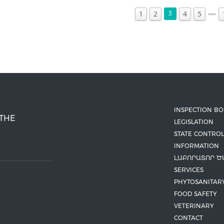
1
2
4
5
3
INSPECTION B
 THE
LEGISLATION
STATE CONTROL
INFORMATION
ԼԱԲՈՐԱՏՈՐ Ծ
SERVICES
PHYTOSANITAR
FOOD SAFETY
VETERINARY
CONTACT