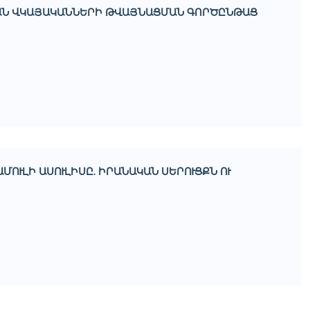
ԿԱՆ ՎԿԱՅԱԿԱՆՆԵՐԻ ԹՎԱՅՆԱՑՄԱՆ ԳՈՐԾԸՆԹԱՑ
ՈՒԼԻ ԱՍՈՒԼԻՍԸ. ԻՐԱՆԱԿԱՆ ՍԵՐՈՒՑՔՆ ՈՒ