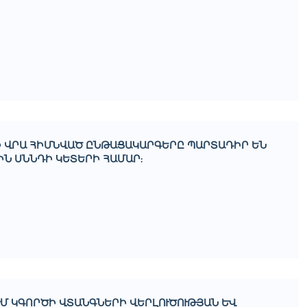
Ի ՎՐԱ ՀԻՄՆՎԱԾ ԸՆԹԱՑԱԿԱՐԳԵՐԸ ՊԱՐՏԱԴԻՐ ԵՆ
Ն ՍՆՆԴԻ ԿԵՏԵՐԻ ՀԱՄԱՐ:
Մ ԿԳՈՐԾԻ ՎՏԱՆԳՆԵՐԻ ՎԵՐԼՈՒԾՈՒԹՅԱՆ ԵՒ Հ