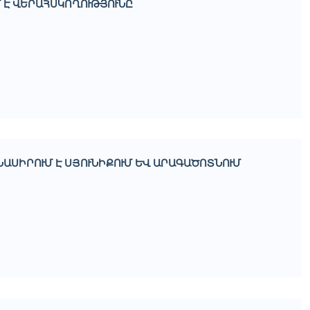
 Է ՎԵՐԱՀՍԿՈՂՈՒԹՅՈՒՆԸ
ՆԱՍԻՐՈՒՄ Է ՍՅՈՒՆԻՔՈՒՄ ԵՒ ԱՐԱԳԱԾՈՏՆՈՒՄ Մ