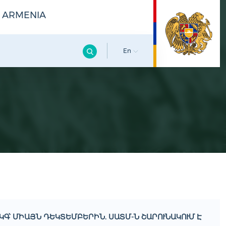
F ARMENIA
En
0 ԿԳ՝ ՄԻԱՅՆ ԴԵԿՏԵՄԲԵՐԻՆ. ՍԱՏՄ-Ն ՇԱՐՈՒՆԱԿՈՒՄ Է