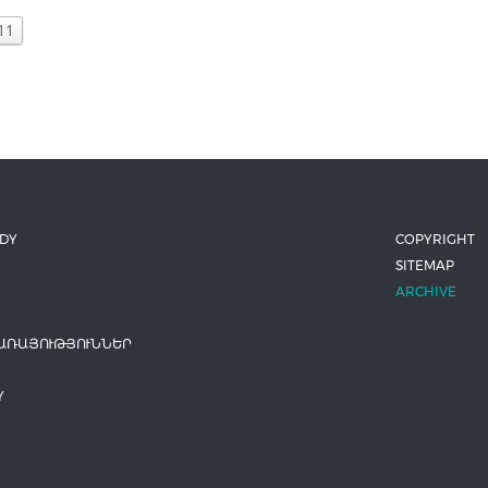
11
ODY
COPYRIGHT
SITEMAP
ARCHIVE
ԱՌԱՅՈՒԹՅՈՒՆՆԵՐ
Y