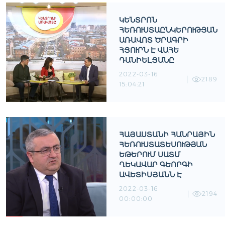
ԿԵՆՏՐՈՆ
ՀԵՌՈՒՍՏԱԸՆԿԵՐՈՒԹՅԱՆ
ԱՌԱՎՈՏ ԾՐԱԳՐԻ
ՀՅՈՒՐՆ Է ՎԱՀԵ
ԴԱՆԻԵԼՅԱՆԸ
2022-03-16
2189
15:04:21
ՀԱՅԱՍՏԱՆԻ ՀԱՆՐԱՅԻՆ
ՀԵՌՈՒՍՏԱՏԵՍՈՒԹՅԱՆ
ԵԹԵՐՈՒՄ ՍԱՏՄ
ՂԵԿԱՎԱՐ ԳԵՈՐԳԻ
ԱՎԵՏԻՍՅԱՆՆ Է
2022-03-16
2194
00:00:00