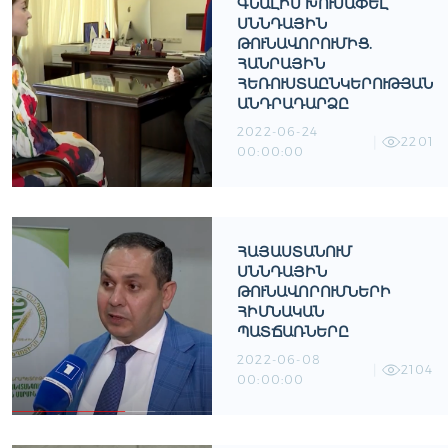
ԳՆԱԼԻՍ ԽՈՒՍԱՓԵԼ
ՍՆՆԴԱՅԻՆ
ԹՈՒՆԱՎՈՐՈՒՄԻՑ.
ՀԱՆՐԱՅԻՆ
ՀԵՌՈՒՍՏԱԸՆԿԵՐՈՒԹՅԱՆ
ԱՆԴՐԱԴԱՐՁԸ
2022-06-24
2201
00:00:00
ՀԱՅԱՍՏԱՆՈՒՄ
ՍՆՆԴԱՅԻՆ
ԹՈՒՆԱՎՈՐՈՒՄՆԵՐԻ
ՀԻՄՆԱԿԱՆ
ՊԱՏՃԱՌՆԵՐԸ
2022-06-08
2104
00:00:00