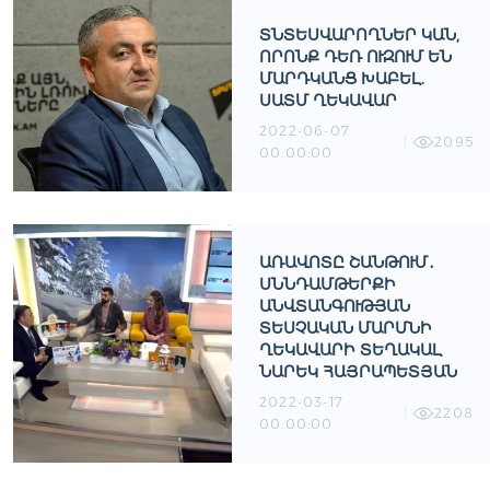
ՏՆՏԵՍՎԱՐՈՂՆԵՐ ԿԱՆ,
ՈՐՈՆՔ ԴԵՌ ՈՒԶՈՒՄ ԵՆ
ՄԱՐԴԿԱՆՑ ԽԱԲԵԼ.
ՍԱՏՄ ՂԵԿԱՎԱՐ
2022-06-07
2095
00:00:00
ԱՌԱՎՈՏԸ ՇԱՆԹՈՒՄ․
ՍՆՆԴԱՄԹԵՐՔԻ
ԱՆՎՏԱՆԳՈՒԹՅԱՆ
ՏԵՍՉԱԿԱՆ ՄԱՐՄՆԻ
ՂԵԿԱՎԱՐԻ ՏԵՂԱԿԱԼ
ՆԱՐԵԿ ՀԱՅՐԱՊԵՏՅԱՆ
2022-03-17
2208
00:00:00