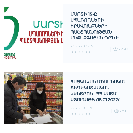
ՄԱՐՏԻ 15-Ը
ՍՊԱՌՈՂՆԵՐԻ
ԻՐԱՎՈՒՆՔՆԵՐԻ
ՊԱՇՏՊԱՆՈՒԹՅԱՆ
ՄԻՋԱԶԳԱՅԻՆ ՕՐՆ Է
2022-03-14
2292
00:00:00
ՀԱՅԿԱԿԱՆ ՄԻԱՍՆԱԿԱՆ
ՏԵՂԵԿԱՏՎԱԿԱՆ
ԿԵՆՏՐՈՆ․ ՀՀ ՍԱՏՄ
ՍՏՈՒԳԱՅՑ /18.01.2022/
2022-01-19
2513
00:00:00