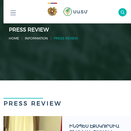
ԲՈԼՈՐ
PRESS REVIEW
ԲԱԺԻՆՆԵՐԸ
HOME
INFORMATION
PRESS REVIEW
PRESS REVIEW
ԻՆՉՊԵՍ ԷՔՍԿՈՒՐՍԻԱ