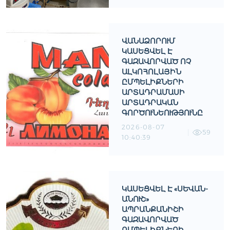
ՎԱՆԱՁՈՐՈՒՄ
ԿԱՍԵՑՎԵԼ Է
ԳԱԶԱՎՈՐՎԱԾ ՈՉ
ԱԼԿՈՀՈԼԱՅԻՆ
ԸՄՊԵԼԻՔՆԵՐԻ
ԱՐՏԱԴՐԱՄԱՍԻ
ԱՐՏԱԴՐԱԿԱՆ
ԳՈՐԾՈՒՆԵՈՒԹՅՈՒՆԸ
2026-08-07
59
10:40:39
ԿԱՍԵՑՎԵԼ Է «ՍԵՎԱՆ-
ԱՆՈՒՇ»
ԱՊՐԱՆՔԱՆԻՇԻ
ԳԱԶԱՎՈՐՎԱԾ