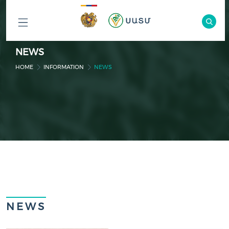
ԲՈԼՈՐ
NEWS
ԲԱԺԻՆՆԵՐԸ
HOME
INFORMATION
NEWS
NEWS