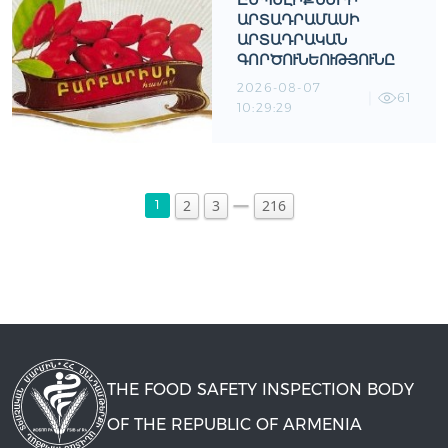
ԸՄՊԵԼԻՔՆԵՐԻ
ԱՐՏԱԴՐԱՄԱՍԻ
ԱՐՏԱԴՐԱԿԱՆ
ԳՈՐԾՈՒՆԵՈՒԹՅՈՒՆԸ
2026-08-07
61
10:29:29
2
3
216
1
THE FOOD SAFETY INSPECTION BODY
OF THE REPUBLIC OF ARMENIA