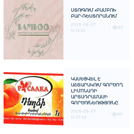
ՍՏՈՒԳՈՒՄ «ԲԱՄԲՈՒ»
ԲԱՐ-ՌԵՍՏՈՐԱՆՈՒՄ
2026-08-07
93
14:12:24
ԿԱՍԵՑՎԵԼ Է
ԱՇՏԱՐԱԿՈՒՄ ԳՈՐԾՈՂ
ԼԻՄՈՆԱԴԻ
ԱՐՏԱԴՐԱՄԱՍԻ
ԳՈՐԾՈՒՆԵՈՒԹՅՈՒՆԸ
2026-08-07
90
12:57:43