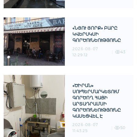
«ՆՅՈՒ ՅՈՐՔ» ԲԱՐԸ
ԿՎԵՐՍԿՍԻ
ԳՈՐԾՈՒՆԵՈՒԹՅՈՒՆԸ
2026-08-07
43
12:29:12
«ԾԻՐԱՆ»
ՍՈՒՊԵՐՄԱՐԿԵՏՈՒՄ
ԳՈՐԾՈՂ ՀԱՑԻ
ԱՐՏԱԴՐԱՄՍԻ
ԳՈՐԾՈՒՆԵՈՒԹՅՈՒՆԸ
ԿԱՍԵՑՎԵԼ Է
2026-08-07
50
11:43:25